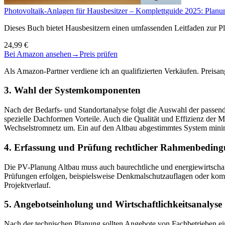
Photovoltaik-Anlagen für Hausbesitzer – Komplettguide 2025: Planung
Dieses Buch bietet Hausbesitzern einen umfassenden Leitfaden zur Pla
24,99 €
Bei Amazon ansehen
→
Preis prüfen
Als Amazon-Partner verdiene ich an qualifizierten Verkäufen. Preis
3. Wahl der Systemkomponenten
Nach der Bedarfs- und Standortanalyse folgt die Auswahl der passe
spezielle Dachformen Vorteile. Auch die Qualität und Effizienz der M
Wechselstromnetz um. Ein auf den Altbau abgestimmtes System minim
4. Erfassung und Prüfung rechtlicher Rahmenbedin
Die PV-Planung Altbau muss auch baurechtliche und energiewirtschaf
Prüfungen erfolgen, beispielsweise Denkmalschutzauflagen oder kom
Projektverlauf.
5. Angebotseinholung und Wirtschaftlichkeitsanalyse
Nach der technischen Planung sollten Angebote von Fachbetrieben ei