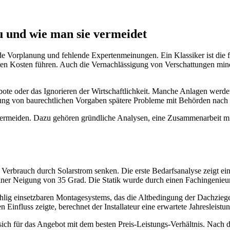
u und wie man sie vermeidet
de Vorplanung und fehlende Expertenmeinungen. Ein Klassiker ist die 
en Kosten führen. Auch die Vernachlässigung von Verschattungen minder
ote oder das Ignorieren der Wirtschaftlichkeit. Manche Anlagen werden 
tung von baurechtlichen Vorgaben spätere Probleme mit Behörden nach 
vermeiden. Dazu gehören gründliche Analysen, eine Zusammenarbeit mit Fa
n Verbrauch durch Solarstrom senken. Die erste Bedarfsanalyse zeigt e
er Neigung von 35 Grad. Die Statik wurde durch einen Fachingenieur g
lig einsetzbaren Montagesystems, das die Altbedingung der Dachziegel 
n Einfluss zeigte, berechnet der Installateur eine erwartete Jahreslei
ch für das Angebot mit dem besten Preis-Leistungs-Verhältnis. Nach drei