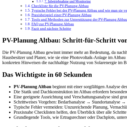
7. Inbetriebnahme und Monitoring
Checkliste für die PV-Planung Altbau
Typische Fehler bei der PV-Planung Altbau und wie man sie v
Praxisbeispiel einer PV-Planung Altbau
Tools und Methoden zur Unterstützung der PV-Planung Altba
FAQ zur PV-Planung Altbau
Fazit und nächste Schritte
PV-Planung Altbau: Schritt-für-Schritt vo
Die PV-Planung Altbau gewinnt immer mehr an Bedeutung, da nachhal
Hausbesitzer und Planer, wie sie eine Photovoltaik-Anlage im Altbau 
konkreten Hinweisen die nachhaltige Nutzung von Solarenergie im Be
Das Wichtigste in 60 Sekunden
PV-Planung Altbau
beginnt mit einer sorgfältigen Analyse d
Die Statik und Dachkonstruktion im Altbau erfordern besonde
Eine geeignete Ausrichtung und Verschattungsanalyse sind grun
Schrittweises Vorgehen: Bedarfsanalyse → Standortanalys
Typische Fehler vermeiden: Unzureichende Planung, Vernachläs
Praxisnahe Checklisten helfen, den Überblick über alle Schritte
Grundlegende Tools, wie Ertragsrechner oder Dachplots, unters