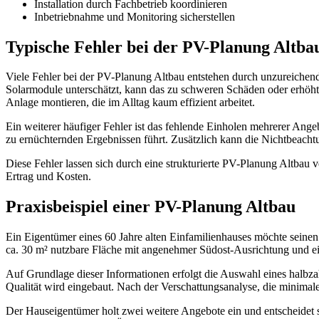
Installation durch Fachbetrieb koordinieren
Inbetriebnahme und Monitoring sicherstellen
Typische Fehler bei der PV-Planung Altba
Viele Fehler bei der PV-Planung Altbau entstehen durch unzureichen
Solarmodule unterschätzt, kann das zu schweren Schäden oder erhöht
Anlage montieren, die im Alltag kaum effizient arbeitet.
Ein weiterer häufiger Fehler ist das fehlende Einholen mehrerer Angeb
zu ernüchternden Ergebnissen führt. Zusätzlich kann die Nichtbeach
Diese Fehler lassen sich durch eine strukturierte PV-Planung Altbau 
Ertrag und Kosten.
Praxisbeispiel einer PV-Planung Altbau
Ein Eigentümer eines 60 Jahre alten Einfamilienhauses möchte seine
ca. 30 m² nutzbare Fläche mit angenehmer Südost-Ausrichtung und ein
Auf Grundlage dieser Informationen erfolgt die Auswahl eines halbzah
Qualität wird eingebaut. Nach der Verschattungsanalyse, die minimale
Der Hauseigentümer holt zwei weitere Angebote ein und entscheidet si