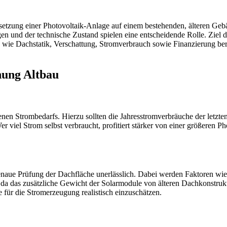
setzung einer Photovoltaik-Anlage auf einem bestehenden, älteren Gebä
und der technische Zustand spielen eine entscheidende Rolle. Ziel de
 wie Dachstatik, Verschattung, Stromverbrauch sowie Finanzierung berü
nung Altbau
genen Strombedarfs. Hierzu sollten die Jahresstromverbräuche der letzte
 viel Strom selbst verbraucht, profitiert stärker von einer größeren Ph
e genaue Prüfung der Dachfläche unerlässlich. Dabei werden Faktoren 
, da das zusätzliche Gewicht der Solarmodule von älteren Dachkonstruk
e für die Stromerzeugung realistisch einzuschätzen.