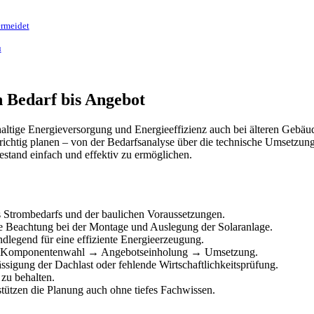
ermeidet
u
n Bedarf bis Angebot
tige Energieversorgung und Energieeffizienz auch bei älteren Gebäud
richtig planen – von der Bedarfsanalyse über die technische Umsetzung 
stand einfach und effektiv zu ermöglichen.
es Strombedarfs und der baulichen Voraussetzungen.
re Beachtung bei der Montage und Auslegung der Solaranlage.
dlegend für eine effiziente Energieerzeugung.
e → Komponentenwahl → Angebotseinholung → Umsetzung.
sigung der Dachlast oder fehlende Wirtschaftlichkeitsprüfung.
 zu behalten.
tützen die Planung auch ohne tiefes Fachwissen.