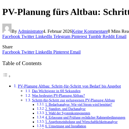
PV-Planung fürs Altbau: Schritt
By
Administrator
4. Februar 2026
Keine Kommentare
8 Mins Rea
Facebook
Twitter
LinkedIn
Telegram
Pinterest
Tumblr
Reddit
Email
Share
Facebook
Twitter
LinkedIn
Pinterest
Email
Table of Contents
PV-Planung Altbau: Schritt-für-Schritt von Bedarf bis Angebot
Das Wichtigste in 60 Sekunden
Was bedeutet PV-Planung Altbau?
Schritt-für-Schritt zur gelungenen PV-Planung Altbau
1. Bedarfsanalyse: Wie viel Strom wird benötigt?
2. Standort- und Dachanalyse
3. Wahl der Systemkomponenten
4. Erfassung und Prüfung rechtlicher Rahmenbedingungen
5. Angebotseinholung und Wirtschaftlichkeitsanalyse
6. Umsetzung und Installation