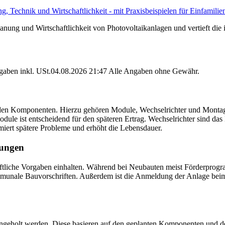
, Technik und Wirtschaftlichkeit - mit Praxisbeispielen für Einfamil
nung und Wirtschaftlichkeit von Photovoltaikanlagen und vertieft die 
angaben inkl. USt.04.08.2026 21:47 Alle Angaben ohne Gewähr.
nden Komponenten. Hierzu gehören Module, Wechselrichter und Montage
odule ist entscheidend für den späteren Ertrag. Wechselrichter sind d
iert spätere Probleme und erhöht die Lebensdauer.
gungen
tliche Vorgaben einhalten. Während bei Neubauten meist Förderprogra
munale Bauvorschriften. Außerdem ist die Anmeldung der Anlage beim 
ngeholt werden. Diese basieren auf den geplanten Komponenten und dem