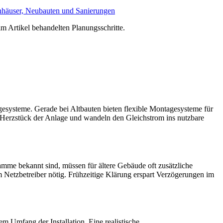
ienhäuser, Neubauten und Sanierungen
im Artikel behandelten Planungsschritte.
systeme. Gerade bei Altbauten bieten flexible Montagesysteme für
as Herzstück der Anlage und wandeln den Gleichstrom ins nutzbare
mme bekannt sind, müssen für ältere Gebäude oft zusätzliche
Netzbetreiber nötig. Frühzeitige Klärung erspart Verzögerungen im
 Umfang der Installation. Eine realistische