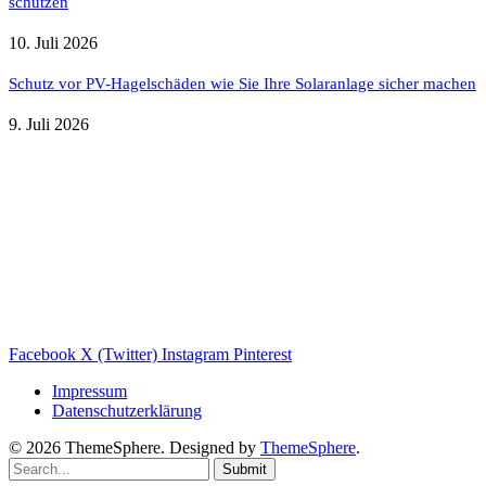
schützen
10. Juli 2026
Schutz vor PV-Hagelschäden wie Sie Ihre Solaranlage sicher machen
9. Juli 2026
Weitere nützliche Webseiten
Solaranlage Blog
Balkonkraftwerk Blog
Wärmepumpe Blog
Photovoltaik Ratgeber
Sanierungs Ratgeber
Facebook
X (Twitter)
Instagram
Pinterest
Impressum
Datenschutzerklärung
© 2026 ThemeSphere. Designed by
ThemeSphere
.
Submit