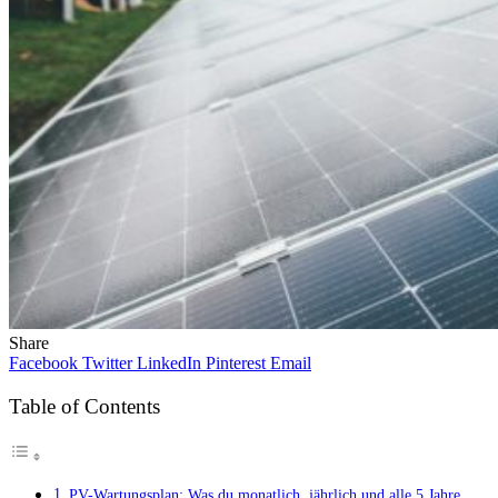
Share
Facebook
Twitter
LinkedIn
Pinterest
Email
Table of Contents
PV-Wartungsplan: Was du monatlich, jährlich und alle 5 Jahre