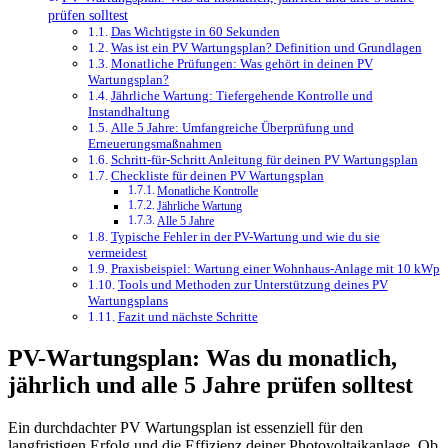
prüfen solltest
Das Wichtigste in 60 Sekunden
Was ist ein PV Wartungsplan? Definition und Grundlagen
Monatliche Prüfungen: Was gehört in deinen PV
Wartungsplan?
Jährliche Wartung: Tiefergehende Kontrolle und
Instandhaltung
Alle 5 Jahre: Umfangreiche Überprüfung und
Erneuerungsmaßnahmen
Schritt-für-Schritt Anleitung für deinen PV Wartungsplan
Checkliste für deinen PV Wartungsplan
Monatliche Kontrolle
Jährliche Wartung
Alle 5 Jahre
Typische Fehler in der PV-Wartung und wie du sie
vermeidest
Praxisbeispiel: Wartung einer Wohnhaus-Anlage mit 10 kWp
Tools und Methoden zur Unterstützung deines PV
Wartungsplans
Fazit und nächste Schritte
PV-Wartungsplan: Was du monatlich,
jährlich und alle 5 Jahre prüfen solltest
Ein durchdachter PV Wartungsplan ist essenziell für den
langfristigen Erfolg und die Effizienz deiner Photovoltaikanlage. Ob