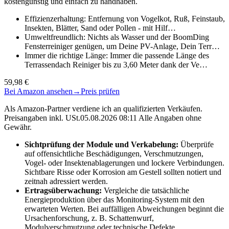
kostengünstig und einfach zu handhaben.
Effizienzerhaltung: Entfernung von Vogelkot, Ruß, Feinstaub,
Insekten, Blätter, Sand oder Pollen - mit Hilf…
Umweltfreundlich: Nichts als Wasser und der BoomDing
Fensterreiniger genügen, um Deine PV-Anlage, Dein Terr…
Immer die richtige Länge: Immer die passende Länge des
Terrassendach Reiniger bis zu 3,60 Meter dank der Ve…
59,98 €
Bei Amazon ansehen
→
Preis prüfen
Als Amazon-Partner verdiene ich an qualifizierten Verkäufen.
Preisangaben inkl. USt.05.08.2026 08:11 Alle Angaben ohne
Gewähr.
Sichtprüfung der Module und Verkabelung:
Überprüfe
auf offensichtliche Beschädigungen, Verschmutzungen,
Vogel- oder Insektenablagerungen und lockere Verbindungen.
Sichtbare Risse oder Korrosion am Gestell sollten notiert und
zeitnah adressiert werden.
Ertragsüberwachung:
Vergleiche die tatsächliche
Energieproduktion über das Monitoring-System mit den
erwarteten Werten. Bei auffälligen Abweichungen beginnt die
Ursachenforschung, z. B. Schattenwurf,
Modulverschmutzung oder technische Defekte.