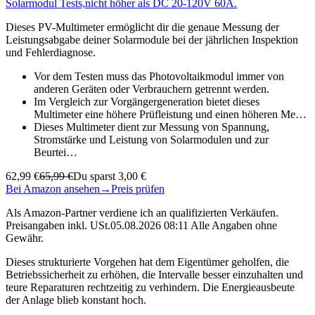
Solarmodul Tests,nicht höher als DC 20-120V 60A.
Dieses PV-Multimeter ermöglicht dir die genaue Messung der
Leistungsabgabe deiner Solarmodule bei der jährlichen Inspektion
und Fehlerdiagnose.
Vor dem Testen muss das Photovoltaikmodul immer von
anderen Geräten oder Verbrauchern getrennt werden.
Im Vergleich zur Vorgängergeneration bietet dieses
Multimeter eine höhere Prüfleistung und einen höheren Me…
Dieses Multimeter dient zur Messung von Spannung,
Stromstärke und Leistung von Solarmodulen und zur
Beurtei…
62,99 €
65,99 €
Du sparst 3,00 €
Bei Amazon ansehen
→
Preis prüfen
Als Amazon-Partner verdiene ich an qualifizierten Verkäufen.
Preisangaben inkl. USt.05.08.2026 08:11 Alle Angaben ohne
Gewähr.
Dieses strukturierte Vorgehen hat dem Eigentümer geholfen, die
Betriebssicherheit zu erhöhen, die Intervalle besser einzuhalten und
teure Reparaturen rechtzeitig zu verhindern. Die Energieausbeute
der Anlage blieb konstant hoch.