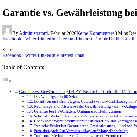
Garantie vs. Gewährleistung bei
By
Administrator
4. Februar 2026
Keine Kommentare
8 Mins Rea
Facebook
Twitter
LinkedIn
Telegram
Pinterest
Tumblr
Reddit
Email
Share
Facebook
Twitter
LinkedIn
Pinterest
Email
Table of Contents
Garantie vs. Gewährleistung bei PV: Rechte im Streitfall – für Verm
Das Wichtigste in 60 Sekunden
Definition und Grundlagen: Garantie vs. Gewährleistung bei 
Rechtslage und Fristen bei der Gewährleistung von PV-Anlag
Garantie bei PV-Anlagen: Umfang und Bedingungen
Schritt-für-Schritt: Rechte als Vermieter im Streitfall durchset
Checkliste: Worauf Vermieter vor Installation und Vertragsabs
Typische Fehler bei Garantie und Gewährleistung – und wie V
Praxisbeispiel: Ein Vermieter klagt auf Mangelbehebung
Tools und Methoden zur Unterstützung für Vermieter