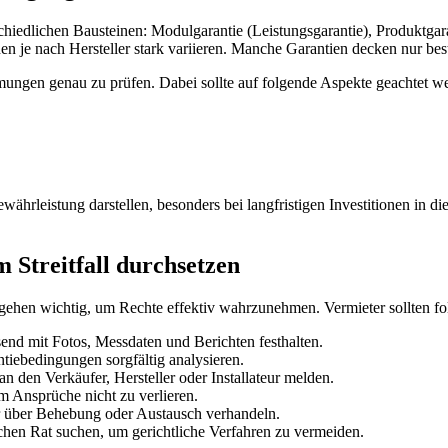
chiedlichen Bausteinen: Modulgarantie (Leistungsgarantie), Produktgar
n je nach Hersteller stark variieren. Manche Garantien decken nur best
mmungen genau zu prüfen. Dabei sollte auf folgende Aspekte geachtet w
hrleistung darstellen, besonders bei langfristigen Investitionen in die
m Streitfall durchsetzen
gehen wichtig, um Rechte effektiv wahrzunehmen. Vermieter sollten fo
nd mit Fotos, Messdaten und Berichten festhalten.
iebedingungen sorgfältig analysieren.
n den Verkäufer, Hersteller oder Installateur melden.
m Ansprüche nicht zu verlieren.
r über Behebung oder Austausch verhandeln.
ischen Rat suchen, um gerichtliche Verfahren zu vermeiden.