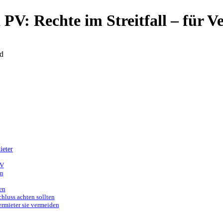
 PV: Rechte im Streitfall – für V
d
ieter
PV
en
zen
chluss achten sollten
ermieter sie vermeiden