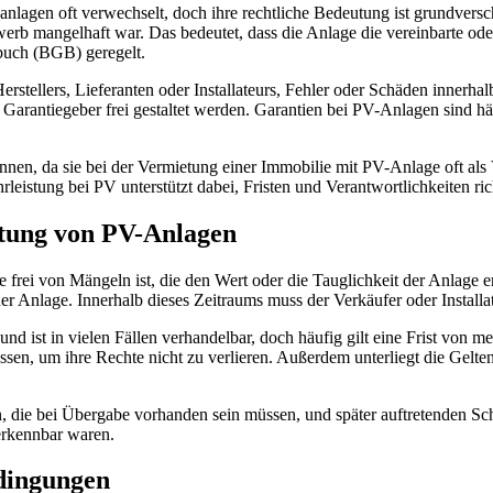
nlagen oft verwechselt, doch ihre rechtliche Bedeutung ist grundvers
werb mangelhaft war. Das bedeutet, dass die Anlage die vereinbarte o
zbuch (BGB) geregelt.
erstellers, Lieferanten oder Installateurs, Fehler oder Schäden innerha
arantiegeber frei gestaltet werden. Garantien bei PV-Anlagen sind häu
kennen, da sie bei der Vermietung einer Immobilie mit PV-Anlage oft al
istung bei PV unterstützt dabei, Fristen und Verantwortlichkeiten ric
stung von PV-Anlagen
e frei von Mängeln ist, die den Wert oder die Tauglichkeit der Anlage e
 Anlage. Innerhalb dieses Zeitraums muss der Verkäufer oder Installat
d ist in vielen Fällen verhandelbar, doch häufig gilt eine Frist von me
üssen, um ihre Rechte nicht zu verlieren. Außerdem unterliegt die G
 die bei Übergabe vorhanden sein müssen, und später auftretenden Schä
erkennbar waren.
dingungen