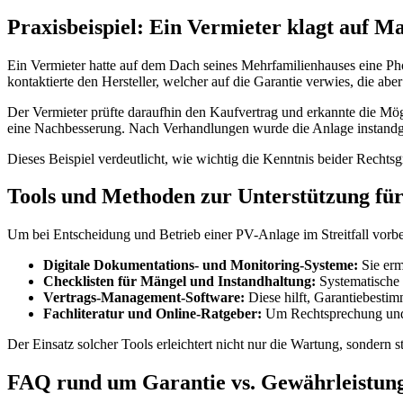
Praxisbeispiel: Ein Vermieter klagt auf 
Ein Vermieter hatte auf dem Dach seines Mehrfamilienhauses eine Photov
kontaktierte den Hersteller, welcher auf die Garantie verwies, die ab
Der Vermieter prüfte daraufhin den Kaufvertrag und erkannte die Mög
eine Nachbesserung. Nach Verhandlungen wurde die Anlage instandges
Dieses Beispiel verdeutlicht, wie wichtig die Kenntnis beider Recht
Tools und Methoden zur Unterstützung fü
Um bei Entscheidung und Betrieb einer PV-Anlage im Streitfall vorber
Digitale Dokumentations- und Monitoring-Systeme:
Sie erm
Checklisten für Mängel und Instandhaltung:
Systematische 
Vertrags-Management-Software:
Diese hilft, Garantiebesti
Fachliteratur und Online-Ratgeber:
Um Rechtsprechung und t
Der Einsatz solcher Tools erleichtert nicht nur die Wartung, sondern stä
FAQ rund um Garantie vs. Gewährleistun