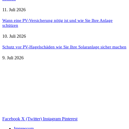
11. Juli 2026
Wann eine PV-Versicherung nötig ist und wie Sie Ihre Anlage
schützen
10. Juli 2026
Schutz vor PV-Hagelschäden wie Sie Ihre Solaranlage sicher machen
9. Juli 2026
Weitere nützliche Webseiten
Solaranlage Blog
Balkonkraftwerk Blog
Wärmepumpe Blog
Photovoltaik Ratgeber
Sanierungs Ratgeber
Facebook
X (Twitter)
Instagram
Pinterest
Impressum