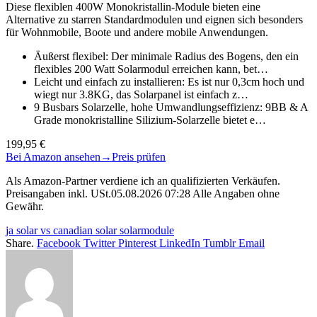
Diese flexiblen 400W Monokristallin-Module bieten eine
Alternative zu starren Standardmodulen und eignen sich besonders
für Wohnmobile, Boote und andere mobile Anwendungen.
Äußerst flexibel: Der minimale Radius des Bogens, den ein
flexibles 200 Watt Solarmodul erreichen kann, bet…
Leicht und einfach zu installieren: Es ist nur 0,3cm hoch und
wiegt nur 3.8KG, das Solarpanel ist einfach z…
9 Busbars Solarzelle, hohe Umwandlungseffizienz: 9BB & A
Grade monokristalline Silizium-Solarzelle bietet e…
199,95 €
Bei Amazon ansehen
→
Preis prüfen
Als Amazon-Partner verdiene ich an qualifizierten Verkäufen.
Preisangaben inkl. USt.05.08.2026 07:28 Alle Angaben ohne
Gewähr.
ja solar vs canadian solar solarmodule
Share.
Facebook
Twitter
Pinterest
LinkedIn
Tumblr
Email