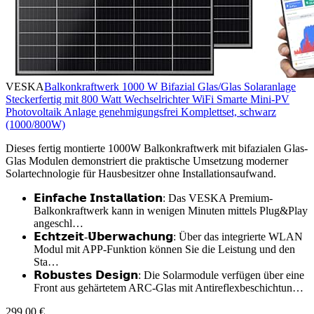
VESKA
Balkonkraftwerk 1000 W Bifazial Glas/Glas Solaranlage
Steckerfertig mit 800 Watt Wechselrichter WiFi Smarte Mini-PV
Photovoltaik Anlage genehmigungsfrei Komplettset, schwarz
(1000/800W)
Dieses fertig montierte 1000W Balkonkraftwerk mit bifazialen Glas-
Glas Modulen demonstriert die praktische Umsetzung moderner
Solartechnologie für Hausbesitzer ohne Installationsaufwand.
𝗘𝗶𝗻𝗳𝗮𝗰𝗵𝗲 𝗜𝗻𝘀𝘁𝗮𝗹𝗹𝗮𝘁𝗶𝗼𝗻: Das VESKA Premium-
Balkonkraftwerk kann in wenigen Minuten mittels Plug&Play
angeschl…
𝗘𝗰𝗵𝘁𝘇𝗲𝗶𝘁-𝗨̈𝗯𝗲𝗿𝘄𝗮𝗰𝗵𝘂𝗻𝗴: Über das integrierte WLAN
Modul mit APP-Funktion können Sie die Leistung und den
Sta…
𝗥𝗼𝗯𝘂𝘀𝘁𝗲𝘀 𝗗𝗲𝘀𝗶𝗴𝗻: Die Solarmodule verfügen über eine
Front aus gehärtetem ARC-Glas mit Antireflexbeschichtun…
299,00 €