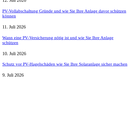
12. Juli 2026
PV-Vollabschaltung Gründe und wie Sie Ihre Anlage davor schützen
können
11. Juli 2026
Wann eine PV-Versicherung nötig ist und wie Sie Ihre Anlage
schützen
10. Juli 2026
Schutz vor PV-Hagelschäden wie Sie Ihre Solaranlage sicher machen
9. Juli 2026
Weitere nützliche Webseiten
Solaranlage Blog
Balkonkraftwerk Blog
Wärmepumpe Blog
Photovoltaik Ratgeber
Sanierungs Ratgeber