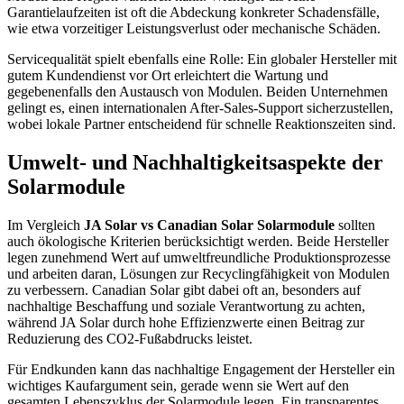
Garantielaufzeiten ist oft die Abdeckung konkreter Schadensfälle,
wie etwa vorzeitiger Leistungsverlust oder mechanische Schäden.
Servicequalität spielt ebenfalls eine Rolle: Ein globaler Hersteller mit
gutem Kundendienst vor Ort erleichtert die Wartung und
gegebenenfalls den Austausch von Modulen. Beiden Unternehmen
gelingt es, einen internationalen After-Sales-Support sicherzustellen,
wobei lokale Partner entscheidend für schnelle Reaktionszeiten sind.
Umwelt- und Nachhaltigkeitsaspekte der
Solarmodule
Im Vergleich
JA Solar vs Canadian Solar Solarmodule
sollten
auch ökologische Kriterien berücksichtigt werden. Beide Hersteller
legen zunehmend Wert auf umweltfreundliche Produktionsprozesse
und arbeiten daran, Lösungen zur Recyclingfähigkeit von Modulen
zu verbessern. Canadian Solar gibt dabei oft an, besonders auf
nachhaltige Beschaffung und soziale Verantwortung zu achten,
während JA Solar durch hohe Effizienzwerte einen Beitrag zur
Reduzierung des CO2-Fußabdrucks leistet.
Für Endkunden kann das nachhaltige Engagement der Hersteller ein
wichtiges Kaufargument sein, gerade wenn sie Wert auf den
gesamten Lebenszyklus der Solarmodule legen. Ein transparentes