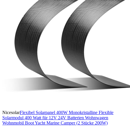
Nicesolar
Flexibel Solarpanel 400W Monokristalline Flexible
Solarmodul 400 Watt für 12V 24V Batterien Wohnwagen
Wohnmobil Boot Yacht Marine Camper (2 Stücke 200W)